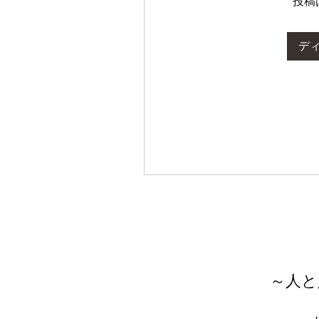
投稿
デ
～人と