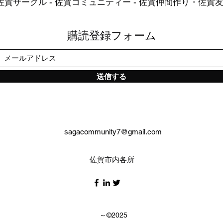
 佐賀サークル - 佐賀コミュニティー - 佐賀仲間作り・佐賀
購読登録フォーム
送信する
sagacommunity7@gmail.com
​佐賀市内各所​
～©2025