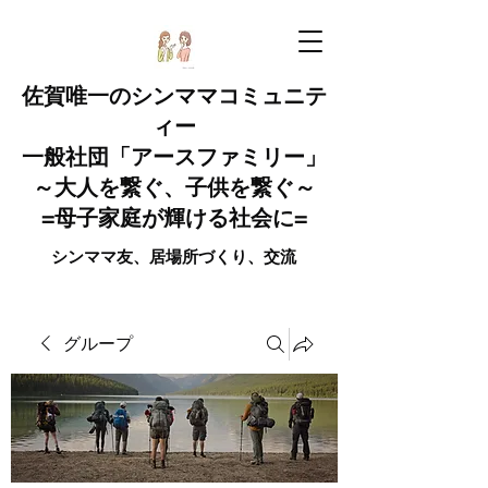
佐賀唯一のシンママコミュニテ
ィー
一般社団「アースファミリー」
～大人を繋ぐ、子供を繋ぐ～
=母子家庭が輝ける社会に=
​​​​​シンママ友、居場所づくり​、交流
グループ