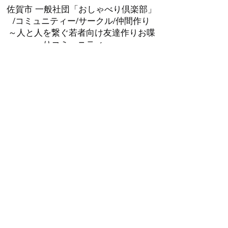
佐賀市 一般社団「おしゃべり倶楽部」
/コミュニティー/サークル/仲間作り
～人と人を繋ぐ若者向け友達作りお喋
りコミュニティー～
=皆が輝ける社会に=
- 佐賀サークル - 佐賀コミュニティー - 佐賀仲間作
り・佐賀友活
購読登録フォーム
送信する
sagacommunity7@gmail.com
​佐賀市内各所​