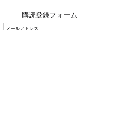
購読登録フォーム
送信する
sagacommunity7@gmail.com
​佐賀市内各所​
～©2025
人と人を繋ぐ仲間作り
佐賀サークル コミュニティー 大人の習い事
佐賀市 一般社団 おしゃべり倶楽部
～有りそうでないおしゃべり特化コミュニティー～