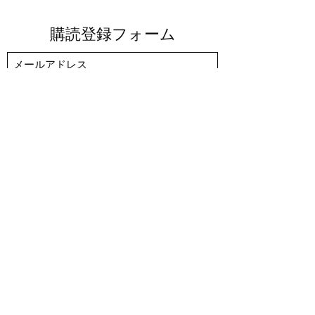
購読登録フォーム
送信する
sagacommunity7@gmail.com
​佐賀市内各所​
～©2025
人と人を繋ぐ仲間作り
佐賀サークル コミュニティー 大人の習い事
佐賀市 一般社団 おしゃべり倶楽部
～有りそうでないおしゃべり特化コミュニティー～