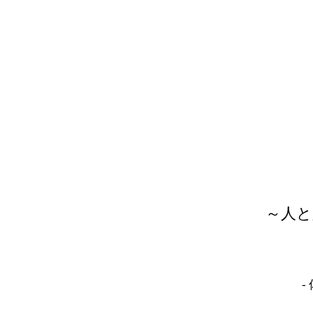
～人と
-