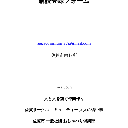
購読登録フォーム
sagacommunity7@gmail.com
​佐賀市内各所​
～©2025
人と人を繋ぐ仲間作り
佐賀サークル コミュニティー 大人の習い事
佐賀市 一般社団 おしゃべり倶楽部