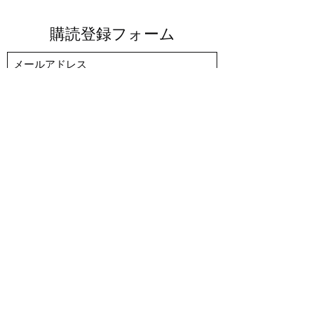
購読登録フォーム
送信する
sagacommunity7@gmail.com
​佐賀市内各所​
～©2025
人と人を繋ぐ仲間作り
佐賀サークル コミュニティー 大人の習い事
佐賀市 一般社団 おしゃべり倶楽部
～有りそうでないおしゃべり特化コミュニティー～